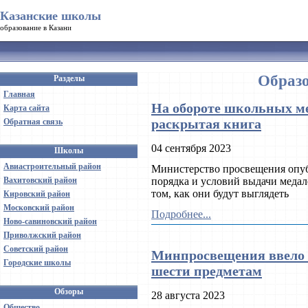
Казанские школы
образование в Казани
Образо
Разделы
Главная
На обороте школьных ме
Карта сайта
раскрытая книга
Обратная связь
04 сентября 2023
Школы
Авиастроительный район
Министерство просвещения опуб
Вахитовский район
порядка и условий выдачи медалей
том, как они будут выглядеть
Кировский район
Московский район
Подробнее...
Ново-савиновский район
Приволжский район
Советский район
Минпросвещения ввело з
Городские школы
шести предметам
Обзоры
28 августа 2023
Общество