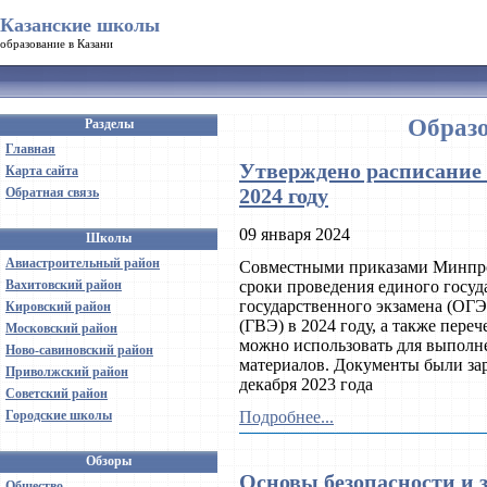
Казанские школы
образование в Казани
Образо
Разделы
Главная
Утверждено расписание
Карта сайта
2024 году
Обратная связь
09 января 2024
Школы
Авиастроительный район
Совместными приказами Минпро
Вахитовский район
сроки проведения единого госуд
государственного экзамена (ОГЭ
Кировский район
(ГВЭ) в 2024 году, а также пере
Московский район
можно использовать для выполн
Ново-савиновский район
материалов. Документы были з
Приволжский район
декабря 2023 года
Советский район
Городские школы
Подробнее...
Обзоры
Основы безопасности и 
Общество