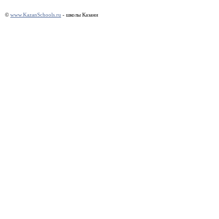
©
www.KazanSchools.ru
- школы Казани