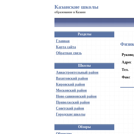
Казанские школы
образование в Казани
Разделы
Главная
Физик
Карта сайта
Обратная связь
Руково
Адрес
Школы
Тел.
Авиастроительный район
Факс
Вахитовский район
Кировский район
Московский район
Ново-савиновский район
Приволжский район
Советский район
Городские школы
Обзоры
Общество