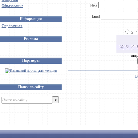
Имя
Образование
Email
Информация
Справочная
5
Реклама
введ
Партнеры
В
Поиск по сайту