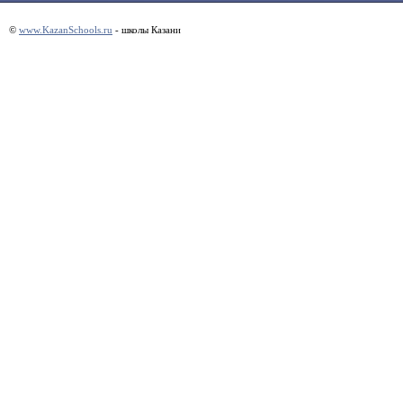
©
www.KazanSchools.ru
- школы Казани