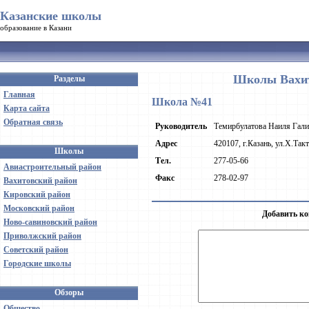
Казанские школы
образование в Казани
Школы Вахит
Разделы
Главная
Школа №41
Карта сайта
Обратная связь
Руководитель
Темирбулатова Наиля Гал
Адрес
420107, г.Казань, ул.Х.Так
Школы
Тел.
277-05-66
Авиастроительный район
Факс
278-02-97
Вахитовский район
Кировский район
Московский район
Добавить ко
Ново-савиновский район
Приволжский район
Советский район
Городские школы
Обзоры
Общество