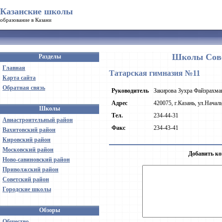
Казанские школы
образование в Казани
Школы Сове
Разделы
Главная
Татарская гимназия №11
Карта сайта
Обратная связь
Руководитель
Закирова Зухра Файзрахма
Адрес
420075, г.Казань, ул.Начал
Школы
Тел.
234-44-31
Авиастроительный район
Факс
234-43-41
Вахитовский район
Кировский район
Московский район
Добавить ко
Ново-савиновский район
Приволжский район
Советский район
Городские школы
Обзоры
Общество