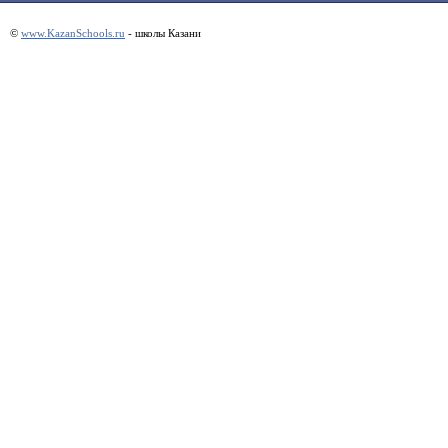
©
www.KazanSchools.ru
- школы Казани