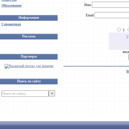
Имя
Образование
Email
Информация
Справочная
5
Реклама
введ
Партнеры
В
Поиск по сайту