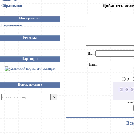
Добавить ком
Образование
Информация
Справочная
Реклама
Имя
Партнеры
Email
5
Поиск по сайту
введ
Все