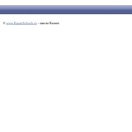
©
www.KazanSchools.ru
- школы Казани