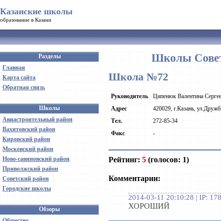
Казанские школы
образование в Казани
Школы Совет
Разделы
Главная
Школа №72
Карта сайта
Обратная связь
Руководитель
Ципенюк Валентина Серге
Школы
Адрес
420029, г.Казань, ул.Дружб
Авиастроительный район
Тел.
272-85-34
Вахитовский район
Факс
-
Кировский район
Московский район
Рейтинг:
5
(голосов: 1)
Ново-савиновский район
Приволжский район
Комментарии:
Советский район
Городские школы
2014-03-11 20:10:28 | IP: 17
ХОРОШИЙ
Обзоры
Общество