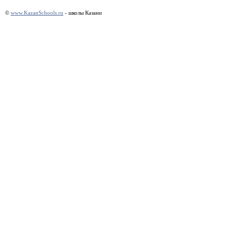
©
www.KazanSchools.ru
- школы Казани