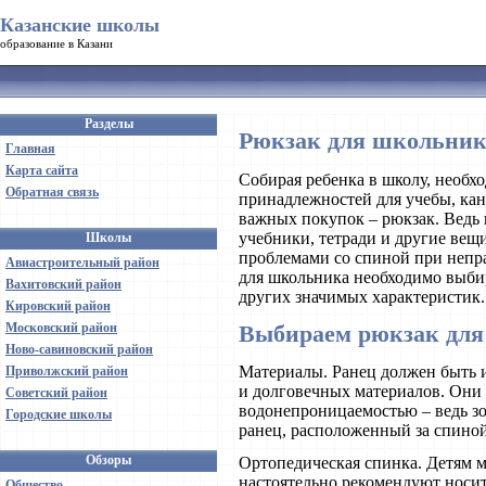
Казанские школы
образование в Казани
Разделы
Рюкзак для школьник
Главная
Карта сайта
Собирая ребенка в школу, необх
Обратная связь
принадлежностей для учебы, кан
важных покупок – рюкзак. Ведь 
учебники, тетради и другие вещи
Школы
проблемами со спиной при непр
Авиастроительный район
для школьника необходимо выбир
Вахитовский район
других значимых характеристик.
Кировский район
Московский район
Выбираем рюкзак дл
Ново-савиновский район
Материалы. Ранец должен быть и
Приволжский район
и долговечных материалов. Они 
Советский район
водонепроницаемостью – ведь з
Городские школы
ранец, расположенный за спиной
Обзоры
Ортопедическая спинка. Детям м
настоятельно рекомендуют носит
Общество