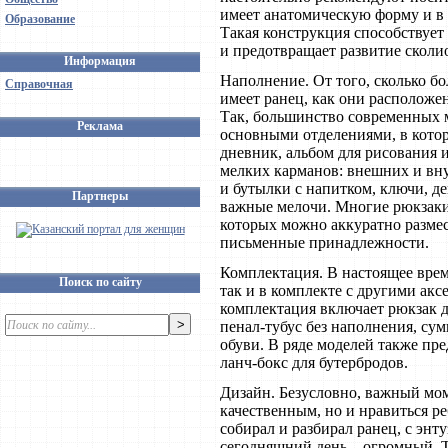
имеет анатомическую форму и в 
Образование
Такая конструкция способствует
и предотвращает развитие сколи
Информация
Наполнение. От того, сколько б
Справочная
имеет ранец, как они расположе
Так, большинство современных 
Реклама
основными отделениями, в котор
дневник, альбом для рисования 
мелких карманов: внешних и вну
и бутылки с напитком, ключи, д
Партнеры
важные мелочи. Многие рюкзаки
которых можно аккуратно размес
письменные принадлежности.
Комплектация. В настоящее врем
Поиск по сайту
так и в комплекте с другими акс
комплектация включает рюкзак д
пенал-тубус без наполнения, су
обуви. В ряде моделей также пр
ланч-бокс для бутербродов.
Дизайн. Безусловно, важный мом
качественным, но и нравиться р
собирал и разбирал ранец, с энт
сегодняшний день – огромный. Та