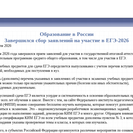
Образование в России
Завершился сбор заявлений на участие в ЕГЭ-2026
ля 2026
я 2026 года завершился прием заявлений для участия в государственной итоговой аттест
тельным программам среднего общего образования, в том числе для участия в ЕГЭ.
ебных предметов для сдачи ЕГЭ определяется выпускниками с учетом перечня вступи
й, необходимых для поступления в вуз.
 (дополнить) перечень указанных в заявлениях об участии в экзаменах учебных предмет
я можно только при наличии уважительных причин (болезни или иных обстоятельств),
жденных документально.
успешной сдачи ЕГЭ является усердие и систематичность в освоении образовательных 
е всех лет обучения в школе. Вместе с тем, на сайте Федерального института педагогичес
й (ФИПИ) можно совершенно бесплатно изучить материалы, которые помогут дополнит
иться к экзаменам. Это – видеоконсультации разработчиков экзаменационных заданий,
ации по выполнению заданий, демоверсии КИМ ЕГЭ и много другое. Обращаем внимани
да спецификации КИМ ЕГЭ по всем учебным предметам дополнены пунктом № 3, в кот
задания указаны проверяемые темы и классы, в которых они изучались.
го, в субъектах Российской Федерации организуются различные мероприятия по ознак