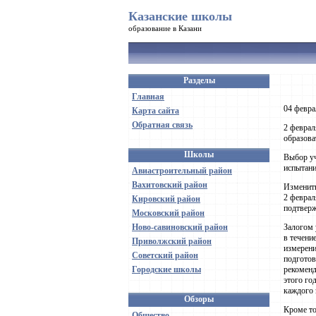
Казанские школы
образование в Казани
Разделы
Главная
04 февра
Карта сайта
Обратная связь
2 феврал
образова
Школы
Выбор уч
испытани
Авиастроительный район
Вахитовский район
Изменить
2 феврал
Кировский район
подтвер
Московский район
Ново-савиновский район
Залогом 
в течени
Приволжский район
измерени
Советский район
подготов
Городские школы
рекоменд
этого го
каждого 
Обзоры
Кроме то
Общество