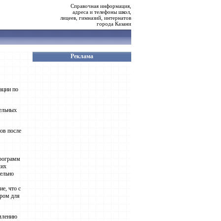
Справочная информация,
адреса и телефоны школ,
лицеев, гимназий, интернатов
города Казани
Реклама
ации по
тельных
ов после
программ
ких
ельно
е, что с
ором для
омлению