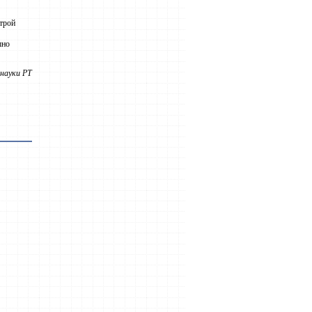
трой
шно
науки РТ