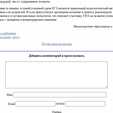
оцедурой, так и с содержанием экзамена.
ним из важных условий успешной сдачи ЕГЭ является правильный психологический нас
ков и их родителей. И если присутствуют чрезмерное волнение и тревога, рекомендуем
оваться услугами школьных психологов, что поможет участнику ГИА на экзамене успе
ься с эмоциями и концентрировать внимание.
Министерство образования и 
 в избранное
ь ссылку другу
Другие новости раздела
Добавить комментарий и проголосовать
Имя
Email
WWW
Оценка