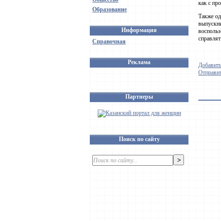
как с пр
Образование
Также од
выпускни
Информация
воспольз
справлят
Справочная
Реклама
Добавить
Отправит
Партнеры
Поиск по сайту