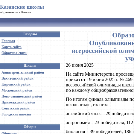
Казанские школы
образование в Казани
Образо
Разделы
Главная
Опубликованы
Карта сайта
всероссийской оли
Обратная связь
уч
26 июня 2025
Школы
Авиастроительный район
На сайте Министерства просвещ
Вахитовский район
приказ от 19 июня 2025 г. № 46
Кировский район
всероссийской олимпиады школьн
по каждому общеобразовательно
Московский район
Ново-савиновский район
По итогам финала олимпиады по
Приволжский район
школьников, их них:
Советский район
английский язык – 29 победителе
Городские школы
астрономия – 23 победителя, 112
Обзоры
биология – 39 победителей, 186 
Общество