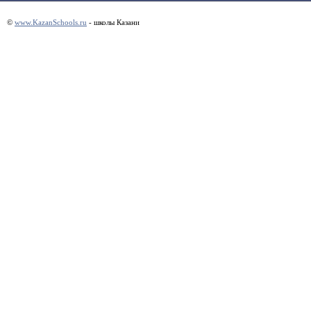
©
www.KazanSchools.ru
- школы Казани