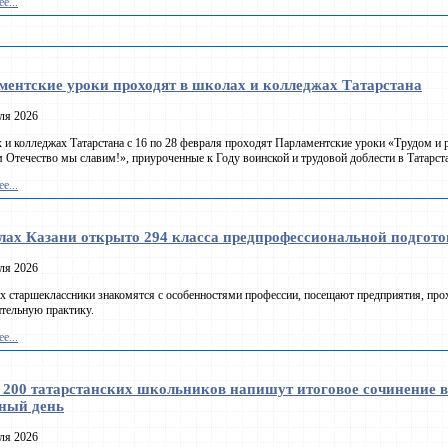
е...
ментские уроки проходят в школах и колледжах Татарстана
ля 2026
 и колледжах Татарстана с 16 по 28 февраля проходят Парламентские уроки «Трудом и
 Отечество мы славим!», приуроченные к Году воинской и трудовой доблести в Татарста
е...
лах Казани открыто 294 класса предпрофессиональной подгот
ля 2026
х старшеклассники знакомятся с особенностями профессии, посещают предприятия, про
тельную практику.
е...
 200 татарстанских школьников напишут итоговое сочинение в
вный день
ля 2026