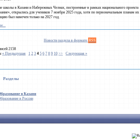
е школы в Казани и Набережных Челнах, построенные в рамках национального проекта
ание», открылись для учеников 7 ноября 2025 года, хотя по первоначальным планам их
ацию был намечен только на 2027 год.
е...
Новости раздела в формате
RSS
писей 2158
цы
« Предыдущая
1
2
3
4
5
6
7
8
9
10
>>
Следующая »
Разделы
Образование в Казани
бразование в России