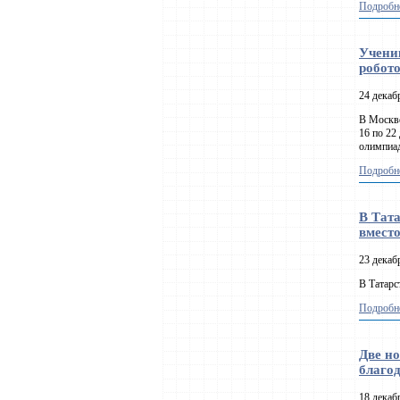
Подробне
Учени
робото
24 декаб
В Москве
16 по 22
олимпиад
Подробне
В Тат
вмест
23 декаб
В Татарс
Подробне
Две но
благо
18 декаб