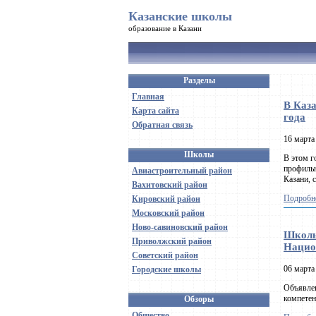
Казанские школы
образование в Казани
Разделы
Главная
В Каз
Карта сайта
года
Обратная связь
16 марта
Школы
В этом г
профильн
Авиастроительный район
Казани, 
Вахитовский район
Подробне
Кировский район
Московский район
Ново-савиновский район
Школь
Приволжский район
Нацио
Советский район
06 марта
Городские школы
Объявлен
компетен
Обзоры
Общество