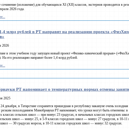
 сочинение (изложение) для обучающихся XI (XII) классов, экстернов проводится в ре
евраля 2026 года.
е...
1,4 млрд рублей в РТ направят на реализацию проекта «ФизХи
в»
я 2026
тане в этом учебном году запущен новый проект «Физико-химический прорыв» («ФизХ
. На его реализацию направят более 1,4 млрд рублей.
е...
рнауки РТ напоминает о температурных нормах отмены занят
ря 2025
 24 декабря, в Татарстане сохранится пришедшая в республику накануне очень холодная 
с резким похолоданием Минобрнауки РТ напоминает, что уроки могут быть отменены: в
х классах сельских школ — при минус 23 градусах, в начальных классах городских школ
сельских школ — минус 25, в 5-9 классах городских школ — минус 27 градусов, в 10-11 
 школ — 30 градусах мороза, в 10-11 классах городских школ — минус 32 градусах.