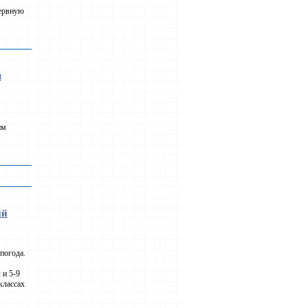
зервную
м
им
ий
погода.
 и 5-9
классах