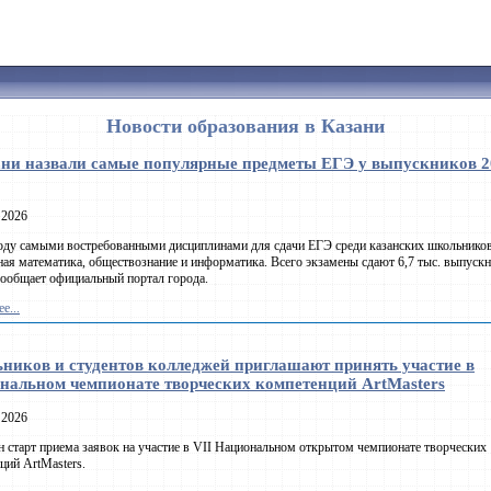
Новости образования в Казани
ани назвали самые популярные предметы ЕГЭ у выпускников 2
 2026
оду самыми востребованными дисциплинами для сдачи ЕГЭ среди казанских школьников
ая математика, обществознание и информатика. Всего экзамены сдают 6,7 тыс. выпуск
сообщает официальный портал города.
е...
ников и студентов колледжей приглашают принять участие в
нальном чемпионате творческих компетенций ArtMasters
 2026
 старт приема заявок на участие в VII Национальном открытом чемпионате творческих
ций ArtMasters.