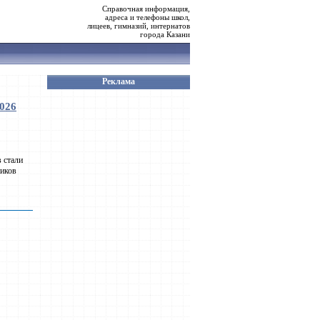
Справочная информация,
адреса и телефоны школ,
лицеев, гимназий, интернатов
города Казани
Реклама
026
 стали
ников