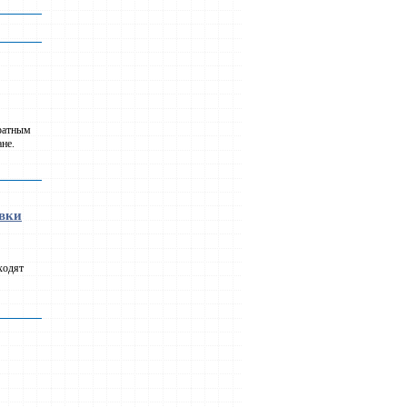
 ратным
не.
овки
ходят