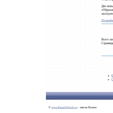
Две новы
«Образов
эксплуат
Подробне
Всего за
Страни
О
©
www.KazanSchools.ru
- школы Казани