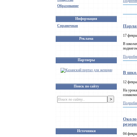
Подробне
Образование
Информация
Справочная
Парла
17 февра
Реклама
В школах
подвигом
Подробне
Партнеры
В шко
12 февра
Поиск по сайту
На урока
ознакоми
Подробне
Около
резер
Источники
04 февра