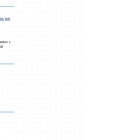
ды по
нево» с
ой