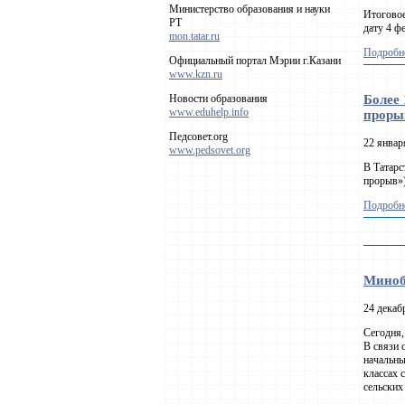
Министерство образования и науки
Итоговое
РТ
дату 4 ф
mon.tatar.ru
Подробне
Официальный портал Мэрии г.Казани
www.kzn.ru
Более 
Новости образования
www.eduhelp.info
проры
Педсовет.org
22 январ
www.pedsovet.org
В Татарс
прорыв»)
Подробне
Миноб
24 декаб
Сегодня,
В связи 
начальны
классах 
сельских