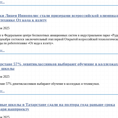
е...
ки Лицея Иннополис стали призерами всероссийской олимпиа
технике От кода к взлету
ря 2025
 в Федеральном центре беспилотных авиационных систем в индустриальном парке «Руд
 декабря состоялся заключительный этап первой Открытой всероссийской технологическ
ы по робототехнике «От кода к взлету».
е...
арстане 57% девятиклассников выбирают обучение в колледжах
о школы
ря 2025
тане 57% девятиклассников выбирают обучение в колледжах и техникумах.
е...
вые школы в Татарстане сдали на полтора года раньше срока
даря нацпроекту
ря 2025