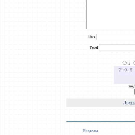
Имя
Email
5
введ
Други
Разделы