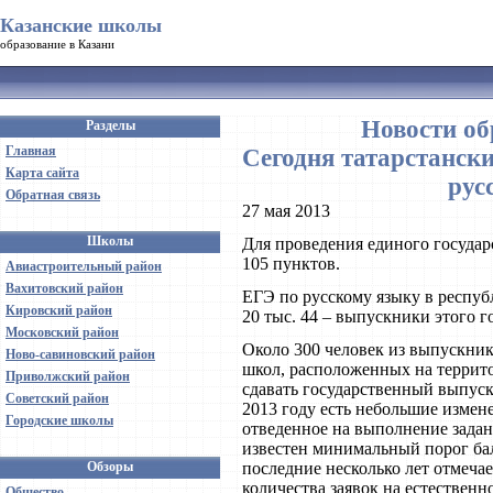
Казанские школы
образование в Казани
Новости об
Разделы
Главная
Сегодня татарстанск
Карта сайта
рус
Обратная связь
27 мая 2013
Школы
Для проведения единого государ
105 пунктов.
Авиастроительный район
Вахитовский район
ЕГЭ по русскому языку в республ
Кировский район
20 тыс. 44 – выпускники этого г
Московский район
Около 300 человек из выпускник
Ново-савиновский район
школ, расположенных на террит
Приволжский район
сдавать государственный выпуск
Советский район
2013 году есть небольшие измен
Городские школы
отведенное на выполнение задани
известен минимальный порог бал
Обзоры
последние несколько лет отмеча
количества заявок на естествен
Общество