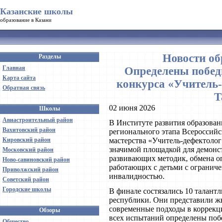
Казанские школы
образование в Казани
Новости об
Разделы
Главная
Определены побед
Карта сайта
конкурса «Учитель-
Обратная связь
Т
02 июня 2026
Школы
Авиастроительный район
В Институте развития образован
Вахитовский район
регионального этапа Всероссийс
Кировский район
мастерства «Учитель-дефектолог
значимой площадкой для демонс
Московский район
развивающих методик, обмена о
Ново-савиновский район
работающих с детьми с огранич
Приволжский район
инвалидностью.
Советский район
Городские школы
В финале состязались 10 талант
республики. Они представили жю
современные подходы в коррекц
Обзоры
всех испытаний определены поб
Общество