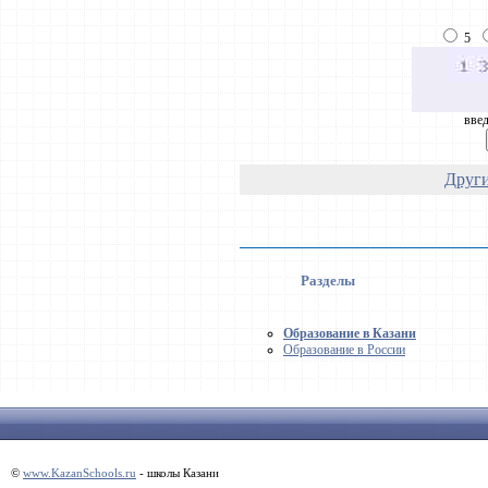
5
введ
Други
Разделы
Образование в Казани
Образование в России
©
www.KazanSchools.ru
- школы Казани