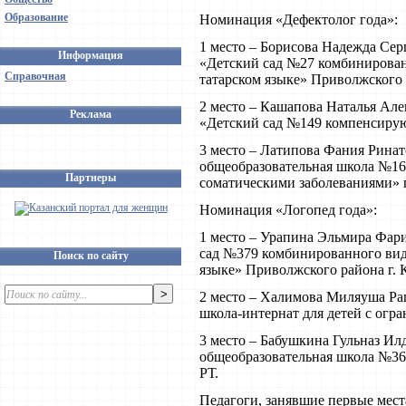
Образование
Номинация «Дефектолог года»:
1 место – Борисова Надежда Се
Информация
«Детский сад №27 комбинирован
Справочная
татарском языке» Приволжского 
2 место – Кашапова Наталья Ал
Реклама
«Детский сад №149 компенсирую
3 место – Латипова Фания Рина
общеобразовательная школа №168
Партнеры
соматическими заболеваниями» г
Номинация «Логопед года»:
1 место – Урапина Эльмира Фар
сад №379 комбинированного вида
Поиск по сайту
языке» Приволжского района г. 
2 место – Халимова Миляуша Ра
школа-интернат для детей с огр
3 место – Бабушкина Гульназ И
общеобразовательная школа №3
РТ.
Педагоги, занявшие первые мес