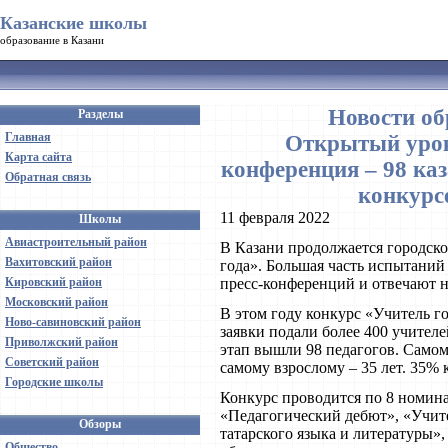
Казанские школы
образование в Казани
Новости об
Разделы
Главная
Открытый урок,
Карта сайта
конференция – 98 каз
Обратная связь
конкурс
11 февраля 2022
Школы
Авиастроительный район
В Казани продолжается городско
Вахитовский район
года». Большая часть испытаний 
Кировский район
пресс-конференций и отвечают 
Московский район
В этом году конкурс «Учитель го
Ново-савиновский район
заявки подали более 400 учителе
Приволжский район
этап вышли 98 педагогов. Самом
Советский район
самому взрослому – 35 лет. 35%
Городские школы
Конкурс проводится по 8 номин
«Педагогический дебют», «Учит
Обзоры
татарского языка и литературы»
Общество