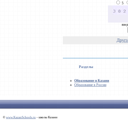
5
введ
Други
Разделы
Образование в Казани
Образование в России
©
www.KazanSchools.ru
- школы Казани