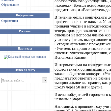
образовательного учреждения», 
Образование
человека». Больше всего конкурс
предметник» и «Воспитатель до
Информация
В течение месяца конкурсанты 
Справочная
профессиональные навыки. Учит
приняли участие в методическом
теперь проходят заключительное
Реклама
отвечают на вопросы членов жю
участие учителя, выступающие 
Сегодня испытание проходят ко
«Учитель татарского языка и лит
Партнеры
отвечать учителя-предметники,
Исполкома Казани.
Интервьюерами на конкурсе выс
общественных организаций и ст
Поиск по сайту
также победители конкурса «Учи
предлагается ответить на разные
эмоциональное выгорание, как р
школу через 50 лет и другие.
Имена победителей городского к
названы в марте.
Напомним, в прошлом году учит
имени Ж.А.Зайцевой Московског