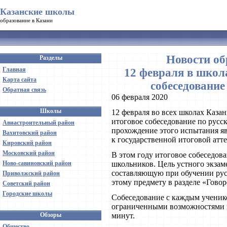
Казанские школы
образование в Казани
Новости об
Разделы
Главная
12 февраля в школ
Карта сайта
собеседование
Обратная связь
06 февраля 2020
Школы
12 февраля во всех школах Каза
итоговое собеседование по русс
Авиастроительный район
прохождение этого испытания яв
Вахитовский район
к государственной итоговой атт
Кировский район
Московский район
В этом году итоговое собеседов
Ново-савиновский район
школьников. Цель устного экза
составляющую при обучении русс
Приволжский район
этому предмету в разделе «Говор
Советский район
Городские школы
Собеседование с каждым ученико
ограниченными возможностями 
Обзоры
минут.
Общество