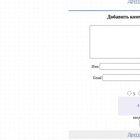
Други
Добавить ком
Имя
Email
5
введ
Други