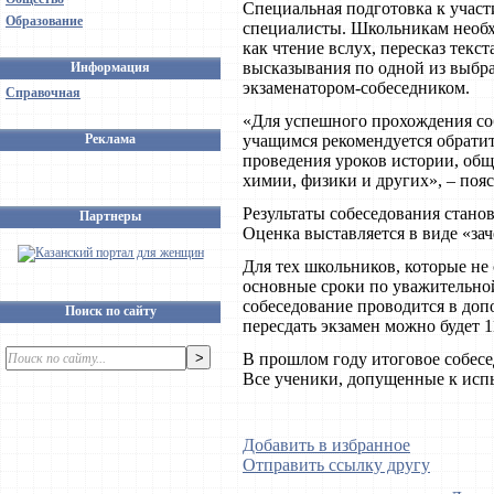
Специальная подготовка к участ
Образование
специалисты. Школьникам необх
как чтение вслух, пересказ текс
высказывания по одной из выбра
Информация
экзаменатором-собеседником.
Справочная
«Для успешного прохождения соб
Реклама
учащимся рекомендуется обратит
проведения уроков истории, общ
химии, физики и других», – поя
Результаты собеседования станов
Партнеры
Оценка выставляется в виде «зач
Для тех школьников, которые не 
основные сроки по уважительной
собеседование проводится в допо
Поиск по сайту
пересдать экзамен можно будет 11
В прошлом году итоговое собесе
Все ученики, допущенные к исп
Добавить в избранное
Отправить ссылку другу