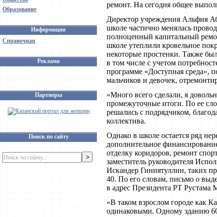
ремонт. На сегодня общее выпол
Образование
Директор учреждения Альфия Абд
школе частично менялась проводк
Информация
полноценный капитальный ремон
Справочная
школе утеплили кровельное покр
некоторые простенки. Также был
Реклама
в том числе с учетом потребнос
программе «Доступная среда», п
мальчиков и девочек, отремонти
«Много всего сделали, я доволь
Партнеры
промежуточные итоги. По ее сл
решались с подрядчиком, благод
коллектива.
Однако в школе остается ряд не
Поиск по сайту
дополнительное финансирование
отделку коридоров, ремонт спорт
заместитель руководителя Испо
Искандер Гиниятуллин, таких п
40. По его словам, письмо о вы
в адрес Президента РТ Рустама
«В таком взрослом городе как К
одинаковыми. Одному зданию 60 