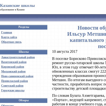
Казанские школы
образование в Казани
Новости об
Разделы
Главная
Ильсур Метшин
Карта сайта
капитального
Обратная связь
по
10 августа 2017
Школы
Авиастроительный район
В поселке Борисково Приволжск
Вахитовский район
ремонт русско-татарской школы
Кировский район
Юл, в этом году отмечает 60-лет
обновленных классах смогут 222
Московский район
учреждения образования проинс
Ново-савиновский район
Метшин. По итогам выездного со
Приволжский район
частности, проработать вопрос 
Советский район
строительству детской площадки
Городские школы
По словам Булата Ахметгараева
«Портал», ведущей капремонт, 
Обзоры
работам в конце учебного года, 
Общество