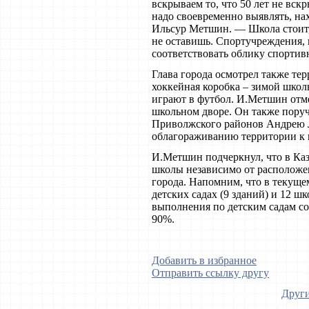
вскрываем то, что 50 лет не вск
надо своевременно выявлять, на
Ильсур Метшин. — Школа стоит, 
не оставишь. Спортучреждения, 
соответствовать облику спортив
Глава города осмотрел также те
хоккейная коробка – зимой школь
играют в футбол. И.Метшин отм
школьном дворе. Он также пору
Приволжского районов Андрею Л
облагораживанию территории к н
И.Метшин подчеркнул, что в Ка
школы независимо от расположе
города. Напомним, что в текуще
детских садах (9 зданий) и 12 ш
выполнения по детским садам со
90%.
Добавить в избранное
Отправить ссылку другу
Други