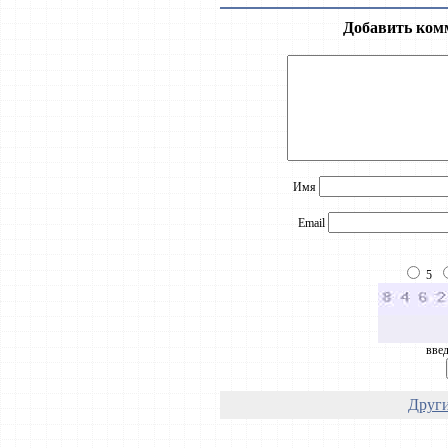
Добавить ком
Имя
Email
5
введ
Други