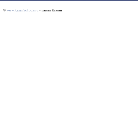
©
www.KazanSchools.ru
- школы Казани