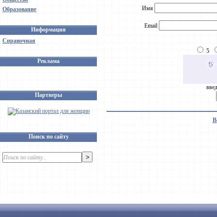
Имя
Образование
Email
Информация
Справочная
5
Реклама
введ
Партнеры
В
Поиск по сайту