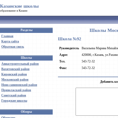
Казанские школы
образование в Казани
Школы Моско
Разделы
Главная
Школа №92
Карта сайта
Обратная связь
Руководитель
Васильева Марина Михайл
Адрес
420006, г.Казань, ул.Рахим
Школы
Тел.
543-72-32
Авиастроительный район
Факс
543-72-32
Вахитовский район
Кировский район
Московский район
Добавить ко
Ново-савиновский район
Приволжский район
Советский район
Городские школы
Обзоры
Общество