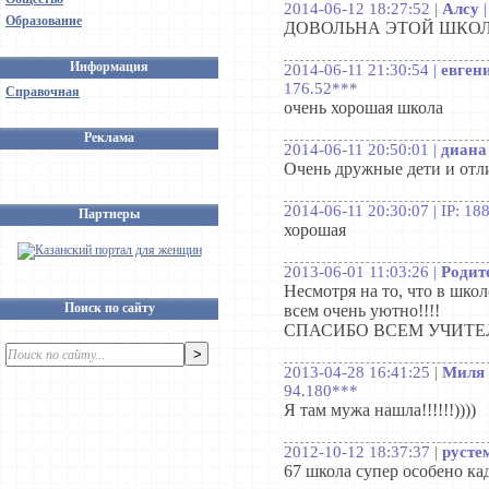
2014-06-12 18:27:52 |
Алсу
Образование
ДОВОЛЬНА ЭТОЙ ШКОЛ
Информация
2014-06-11 21:30:54 |
евген
176.52***
Справочная
очень хорошая школа
Реклама
2014-06-11 20:50:01 |
диана
Очень дружные дети и отл
2014-06-11 20:30:07 | IP: 18
Партнеры
хорошая
2013-06-01 11:03:26 |
Родит
Несмотря на то, что в школ
Поиск по сайту
всем очень уютно!!!!
СПАСИБО ВСЕМ УЧИТЕЛЯ
2013-04-28 16:41:25 |
Миля
94.180***
Я там мужа нашла!!!!!!))))
2012-10-12 18:37:37 |
русте
67 школа супер особено кад