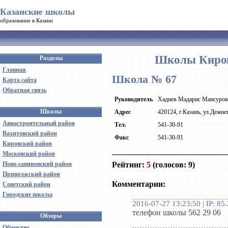
Казанские школы
образование в Казани
Школы Киров
Разделы
Главная
Школа № 67
Карта сайта
Обратная связь
Руководитель
Хадиев Мадарис Мансуров
Школы
Адрес
420124, г.Казань, ул.Дежнев
Авиастроительный район
Тел.
541-30-91
Вахитовский район
Факс
541-30-91
Кировский район
Московский район
Рейтинг:
5
(голосов: 9)
Ново-савиновский район
Приволжский район
Комментарии:
Советский район
Городские школы
2016-07-27 13:23:50 | IP: 85
телефон школы 562 29 06
Обзоры
Общество