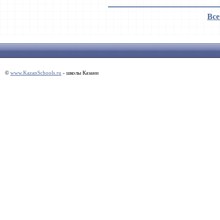
Все
©
www.KazanSchools.ru
- школы Казани