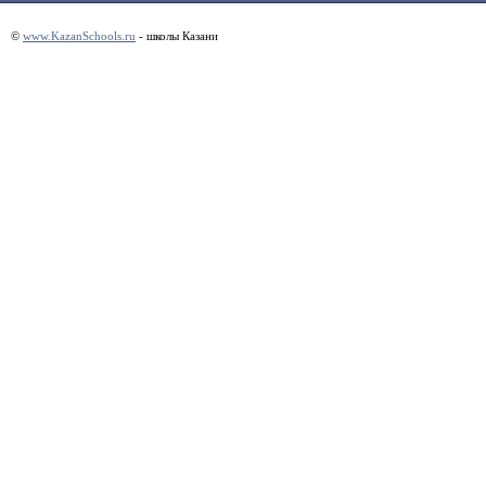
©
www.KazanSchools.ru
- школы Казани