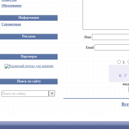
Образование
Информация
Справочная
Реклама
Имя
Email
Партнеры
5
Поиск по сайту
введ
Все