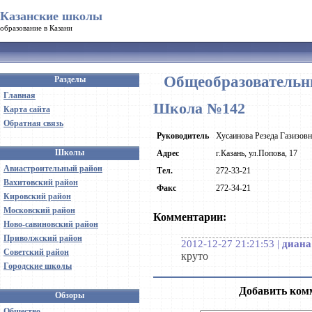
Казанские школы
образование в Казани
Общеобразовательн
Разделы
Главная
Школа №142
Карта сайта
Обратная связь
Руководитель
Хусаинова Резеда Газизовн
Школы
Адрес
г.Казань, ул.Попова, 17
Авиастроительный район
Тел.
272-33-21
Вахитовский район
Факс
272-34-21
Кировский район
Московский район
Комментарии:
Ново-савиновский район
Приволжский район
2012-12-27 21:21:53 |
диана
Советский район
круто
Городские школы
Добавить ком
Обзоры
Общество