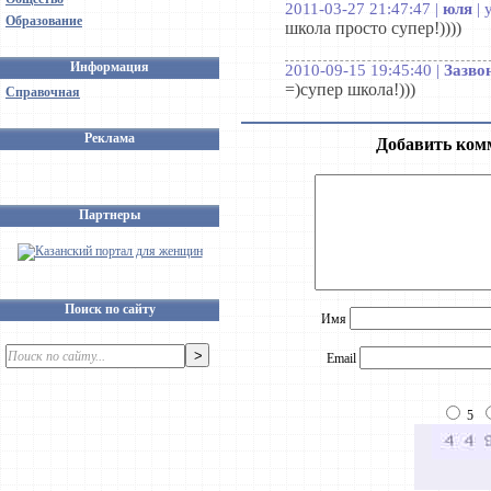
2011-03-27 21:47:47 |
юля
| 
Образование
школа просто супер!))))
Информация
2010-09-15 19:45:40 |
Зазво
=)супер школа!)))
Справочная
Реклама
Добавить ком
Партнеры
Поиск по сайту
Имя
Email
5