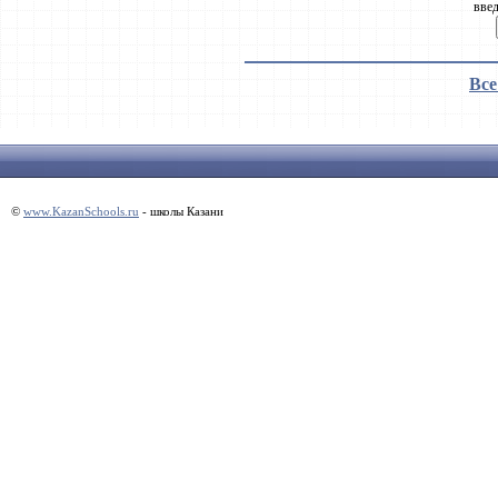
введ
Все
©
www.KazanSchools.ru
- школы Казани