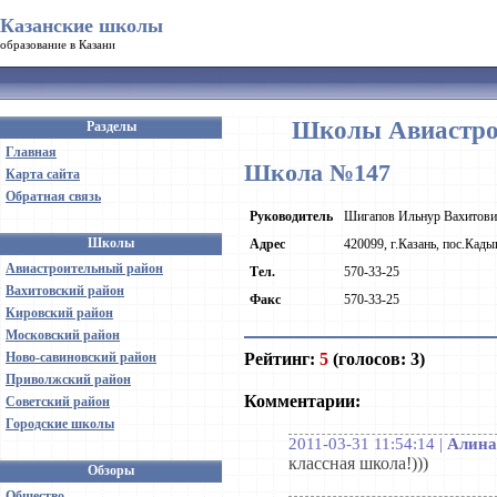
Казанские школы
образование в Казани
Школы Авиастрои
Разделы
Главная
Школа №147
Карта сайта
Обратная связь
Руководитель
Шигапов Ильнур Вахитови
Школы
Адрес
420099, г.Казань, пос.Кады
Авиастроительный район
Тел.
570-33-25
Вахитовский район
Факс
570-33-25
Кировский район
Московский район
Рейтинг:
5
(голосов: 3)
Ново-савиновский район
Приволжский район
Комментарии:
Советский район
Городские школы
2011-03-31 11:54:14 |
Алина
классная школа!)))
Обзоры
Общество